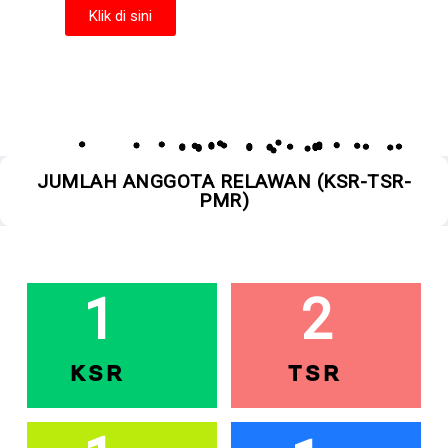
Klik di sini
PETA KAPASITAS
JUMLAH ANGGOTA RELAWAN (KSR-TSR-
PMR)
1
2
KSR
TSR