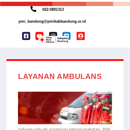
022-5891313
pmi_bandung@pmikabbandung.or.id
LAYANAN AMBULANS
Sebagai sebuah organisasi kemasyarakatan, PMI