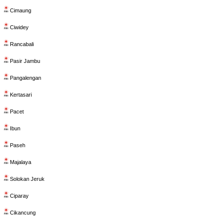
Cimaung
Ciwidey
Rancabali
Pasir Jambu
Pangalengan
Kertasari
Pacet
Ibun
Paseh
Majalaya
Solokan Jeruk
Ciparay
Cikancung