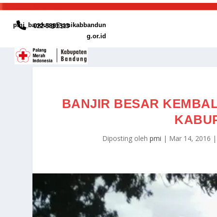
pmi_bandung@pmikabbandun
022-5891313
g.or.id
BANJIR BESAR KEMBAL
KABU
Diposting oleh
pmi
|
Mar 14, 2016