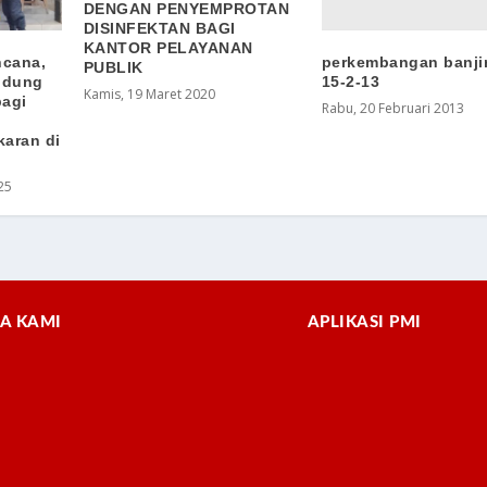
DENGAN PENYEMPROTAN
DISINFEKTAN BAGI
KANTOR PELAYANAN
perkembangan banjir
ncana,
PUBLIK
15-2-13
ndung
Kamis, 19 Maret 2020
bagi
Rabu, 20 Februari 2013
karan di
25
A KAMI
APLIKASI PMI